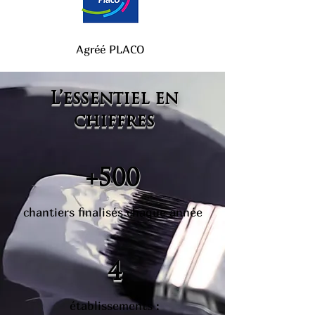
Agréé PLACO
L’essentiel en
chiffres
+500
chantiers finalisés chaque année
4
établissements :