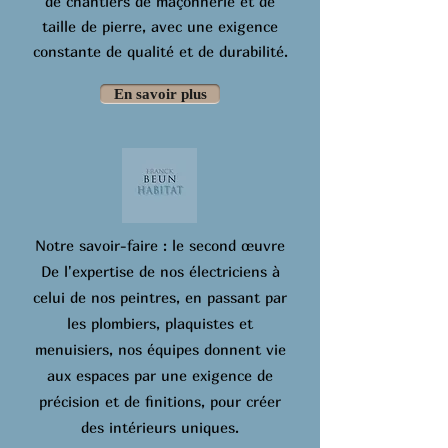
de chantiers de maçonnerie et de
taille de pierre, avec une exigence
constante de qualité et de durabilité.
En savoir plus
Notre savoir-faire : le second œuvre
De l'expertise de nos électriciens à
celui de nos peintres, en passant par
les plombiers, plaquistes et
menuisiers, nos équipes donnent vie
aux espaces par une exigence de
précision et de finitions, pour créer
des intérieurs uniques.