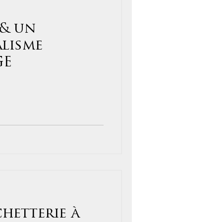
& un
alisme
GE
hetterie à