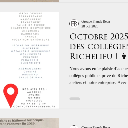
Groupe Franck Beun
28 oct. 2025
Octobre 2025 
des collégie
Richelieu ! 👨‍
Nous avons eu le plaisir d’accuei
collèges public et privé de Riche
ateliers et notre entreprise. Avec Forces Actives , AGIR POUR
L'EMPLOI & pour guide Apolli
présentation de nos métiers, éch
savoir-faire ! Un grand merci au
leur curiosité et leur enthousiasme Collège Sacré Coeu
Richelieu @Collège Le Puits 
Groupe Franck Beun