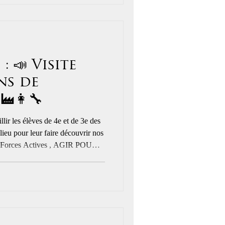
: 📣 Visite
ns de
🏭👩‍🔧
llir les élèves de 4e et de 3e des
lieu pour leur faire découvrir nos
ne Delenclos Au programme :
anges et immersion dans notre
x enseignants et aux élèves pour
r de
de la Ro