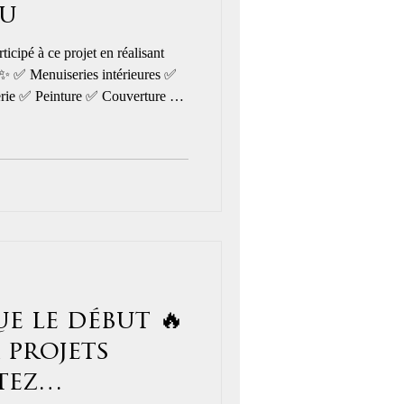
au
icipé à ce projet en réalisant
 ✨ ✅ Menuiseries intérieures ✅
clients pour leur confiance 🙏
/nouvelle-decheterie-dazay-le-
uA2FlbQIxMABicmlkETBzbVhl
YwZhcHBfaWQQMjIyMDM5MT
jqRCvhvz3JOF
ue le début 🔥
 projets
tez