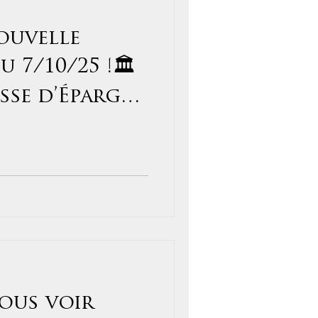
ouvelle
 7/10/25 !🏛️
sse d’Épargne
#menuiseries
#parquet bois
loison
nous voir