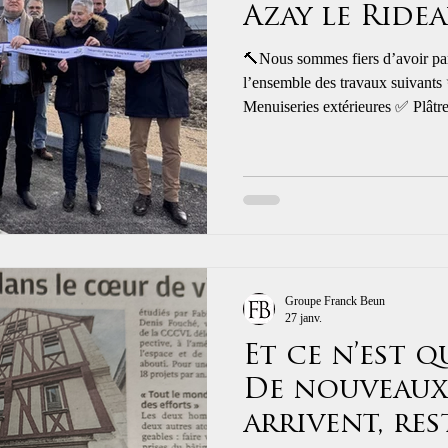
Azay le Ride
🔨Nous sommes fiers d’avoir part
l’ensemble des travaux suivants
Menuiseries extérieures ✅ Plâtrerie ✅ Peinture ✅ Couverture ✅
Zinguerie Un grand merci à nos 
Plus d'infos sur le lien suivant :
https://tourainevalleedelindre.fr
rideau/?
fbclid=IwY2xjawQc2VJleHR
VExXMUtkVkFORnRIc3J0
c4ODIwMDg5MgABHp_Kh9C
Groupe Franck Beun
27 janv.
Et ce n’est q
De nouveaux
arrivent, res