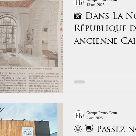
13 oct. 2025
📸 Dans La N
République du
ancienne Cai
de Loches : 
intérieures 
#peinture #c
Groupe Franck Beun
2 oct. 2025
🌞 👋 Passez 