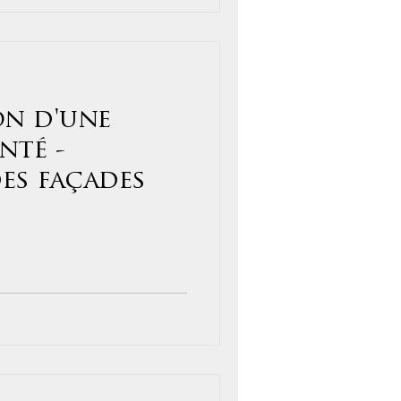
n d'une
nté -
es façades