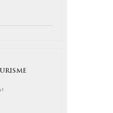
ourisme
 !