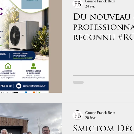
Groupe Franck Beun
24 avr.
Du nouveau 
professionn
reconnu #R
Groupe Franck Beun
20 févr.
Smictom Déc